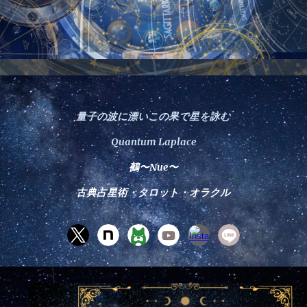
量子の波に漂いこの果で星を詠む
Quantum Laplace
鵺〜Nue〜
古典占星術・タロット・オラクル