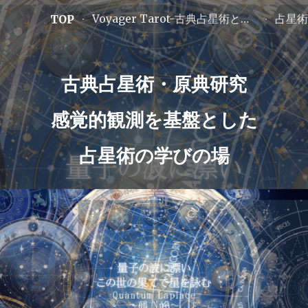
Voyager Tarot-古典占星術と数秘から深く知る
占星術
TOP
ip to main content
Skip to navigat
古典占星術・原典研究
感覚的観測を基盤とした
占星術の学びの場