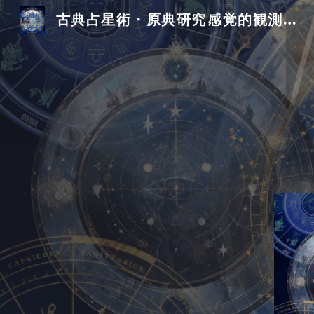
古典占星術・原典研究 感覚的観測を基盤とした 占星術の学びの場Quantum Laplace
Sk