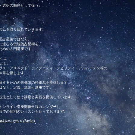
・選択の順序として扱う。
ズムを取り戻していきます。
理占星術ではなく、
に連なる伝統的占星術を、
ための入門講座です。
とは、
盤とし、
ウス・アスペクト・ディグニティ・デビリティ・アルムーテン等の
体系を指します。
解するための最低限の枠組みを提供します。
はなく、定義→規則→適用です。
技法として使う講座と実践を提供しています。
オンライン講座開催日程カレンダー）
程での個別のレッスンも行っております。
QHatAKM1gnVVYbmk8