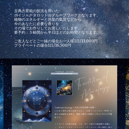
古典占星術の技法を用いた
ボイジャータロットのグループワークとなります。
植物のエネルギーと惑星の気質などから
今のあなたに必要な香りを
その場でお作りしてお渡しいたします。
要予約：５時間から半日ほどのお時間となります。
ご友人などとご一緒の場合お一人様
1日/
11,000円
プライベートの場合1日/16,500円