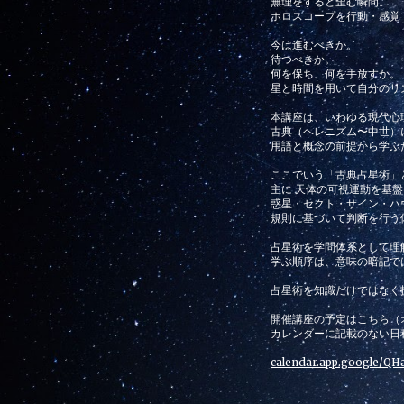
無理をすると歪む瞬間。
ホロスコープを行動・感覚
今は進むべきか。
待つべきか。
何を保ち、何を手放すか。
星と時間を用いて自分のリ
本講座は、いわゆる現代心
古典（ヘレニズム〜中世）
用語と概念の前提から学ぶ
ここでいう「古典占星術」
主に 天体の可視運動を基
惑星・セクト・サイン・ハ
規則に基づいて判断を行う
占星術を学問体系として理
学ぶ順序は、意味の暗記で
占星術を知識だけではなく
開催講座の予定はこちら（
カレンダーに記載のない日
calendar.app.google/