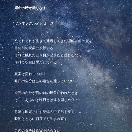
運命の時
が
織りなす
ワンオラクルメッセージ
た
それぞれが生きて通過してきた理解以前の層を
目の前の現象に投影する
それに触れたとき何か起きたと感じるなら
それで役目は果たしている
真実は変わってゆく
昨日の自分はこの道をを通っていない
今日の自分が目の前の現象に触れたとき
そこにあるのは昨日とは違う同じカタチ
意味は固定されず記憶の中で形を変え
時間とともに何度でも生まれ直す
このカタチは真実を語らない